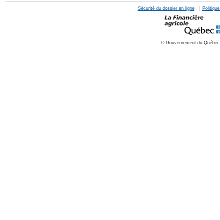
Sécurité du dossier en ligne
Politique
© Gouvernement du Québec